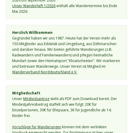
2026 bis September 2026
Unser Wanderheft 1/2026
 enthält alle Wandertermine bis Ende 
Mai 2026.
Herzlich Willkommen
Gegründet haben wir uns 1987. Heute hat der Verein mehr als 
150 Mitglieder aus Eddelak und Umgebung, aus Dithmarschen 
und darüber hinaus. Wir bieten geführte Wanderungen (z.B. 
Radwandern und Familienwandern) und pflegen heimatliche 
Mundart sowie den Heimatsport "Kloatscheeten". Wir markieren 
und betreuen Wanderwege. Unser Verein ist Mitglied im 
Wanderverband Norddeutschland e.V.
Mitgliedschaft
Unser 
Mitgliedsantrag
 steht als PDF zum Download bereit. Der 
Mindestjahresbeitrag staffelt sich wie folgt: 20€ für 
Einzelpersonen, 30€ für Ehepaare, 3€ für Jugendliche ab 14; 
Kinder frei.
Vorschläge für Wanderungen
 können mit dem verlinkten 
Vordruck eingereicht werden. Zur Einstimmung ist hier unser 